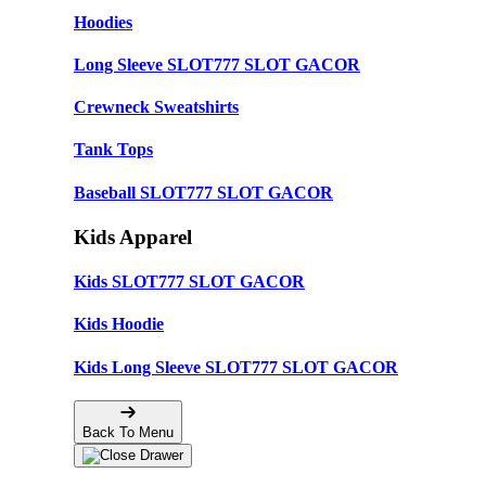
Hoodies
Long Sleeve SLOT777 SLOT GACOR
Crewneck Sweatshirts
Tank Tops
Baseball SLOT777 SLOT GACOR
Kids Apparel
Kids SLOT777 SLOT GACOR
Kids Hoodie
Kids Long Sleeve SLOT777 SLOT GACOR
Back To Menu