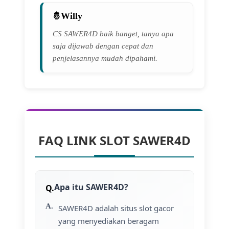
Willy
CS SAWER4D baik banget, tanya apa
saja dijawab dengan cepat dan
penjelasannya mudah dipahami.
FAQ LINK SLOT SAWER4D
Apa itu SAWER4D?
SAWER4D adalah situs slot gacor
yang menyediakan beragam