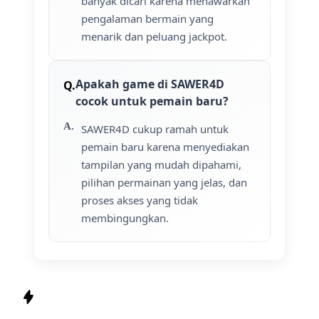
banyak dicari karena menawarkan
pengalaman bermain yang
menarik dan peluang jackpot.
Apakah game di SAWER4D
cocok untuk pemain baru?
SAWER4D cukup ramah untuk
pemain baru karena menyediakan
tampilan yang mudah dipahami,
pilihan permainan yang jelas, dan
proses akses yang tidak
membingungkan.