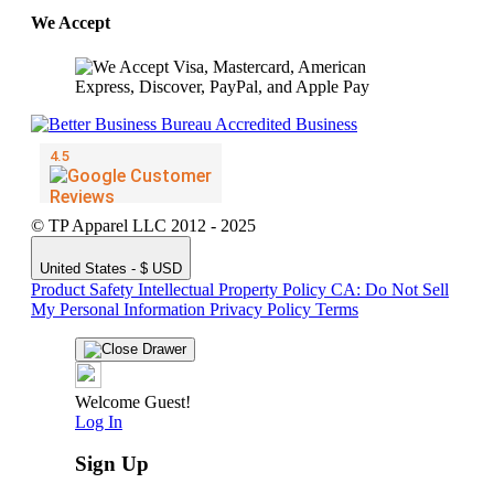
We Accept
© TP Apparel LLC 2012 - 2025
United States - $ USD
Product Safety
Intellectual Property Policy
CA: Do Not Sell
My Personal Information
Privacy Policy
Terms
Welcome Guest!
Log In
Sign Up