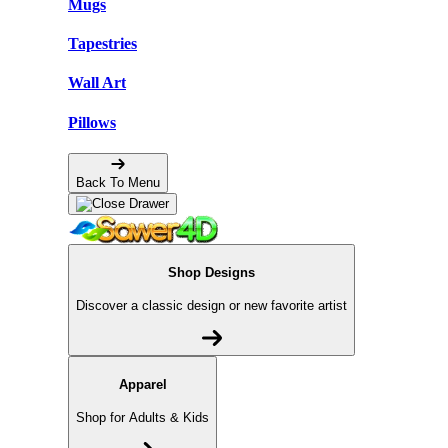
Mugs
Tapestries
Wall Art
Pillows
Back To Menu
Shop Designs
Discover a classic design or new favorite artist
Apparel
Shop for Adults & Kids