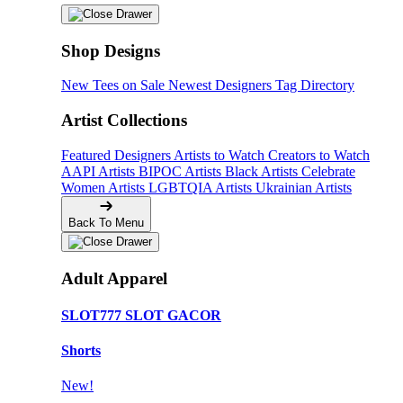
Shop Designs
New Tees on Sale
Newest Designers
Tag Directory
Artist Collections
Featured Designers
Artists to Watch
Creators to Watch
AAPI Artists
BIPOC Artists
Black Artists
Celebrate
Women Artists
LGBTQIA Artists
Ukrainian Artists
Back To Menu
Adult Apparel
SLOT777 SLOT GACOR
Shorts
New!