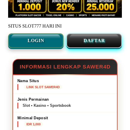
SITUS SLOT777 HARI INI
LOGIN
DAFTAR
INFORMASI LENGKAP SAWER4D
Nama Situs
LINK SLOT SAWER4D
Jenis Permainan
Slot • Kasino • Sportsbook
Minimal Deposit
IDR 1,000