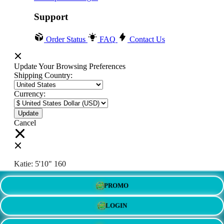
Support
Order Status
FAQ
Contact Us
Update Your Browsing Preferences
Shipping Country:
Currency:
Cancel
Katie:
5'10"
160
PROMO
Select your person:
Male
Female
LOGIN
Height