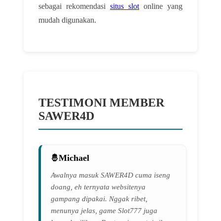
sebagai rekomendasi
situs slot
online yang
mudah digunakan.
TESTIMONI MEMBER
SAWER4D
Michael
Awalnya masuk SAWER4D cuma iseng
doang, eh ternyata websitenya
gampang dipakai. Nggak ribet,
menunya jelas, game Slot777 juga