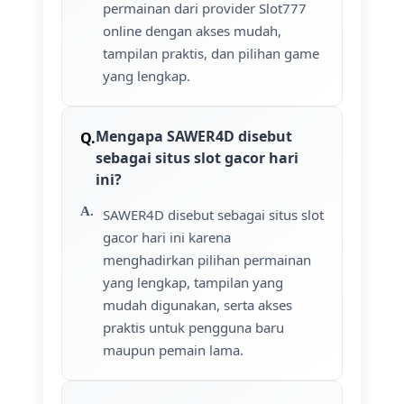
permainan dari provider Slot777
online dengan akses mudah,
tampilan praktis, dan pilihan game
yang lengkap.
Mengapa SAWER4D disebut
sebagai situs slot gacor hari
ini?
SAWER4D disebut sebagai situs slot
gacor hari ini karena
menghadirkan pilihan permainan
yang lengkap, tampilan yang
mudah digunakan, serta akses
praktis untuk pengguna baru
maupun pemain lama.