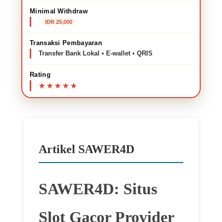
Minimal Withdraw
IDR 25,000
Transaksi Pembayaran
Transfer Bank Lokal • E-wallet • QRIS
Rating
Artikel SAWER4D
SAWER4D: Situs
Slot Gacor Provider