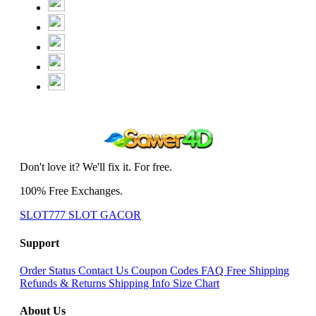
Don't love it? We'll fix it. For free.
100% Free Exchanges.
SLOT777 SLOT GACOR
Support
Order Status
Contact Us
Coupon Codes
FAQ
Free Shipping
Refunds & Returns
Shipping Info
Size Chart
About Us