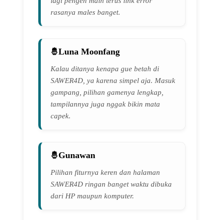
lagi pengen main terus link error
rasanya males banget.
Luna Moonfang
Kalau ditanya kenapa gue betah di
SAWER4D, ya karena simpel aja. Masuk
gampang, pilihan gamenya lengkap,
tampilannya juga nggak bikin mata
capek.
Gunawan
Pilihan fiturnya keren dan halaman
SAWER4D ringan banget waktu dibuka
dari HP maupun komputer.